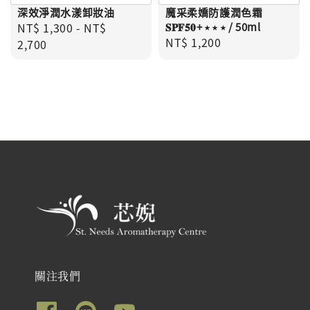
深效淨潤水漾卸妝油
魔采柔嬌防護潤色霜
Regular price
NT$ 1,300
-
NT$
𝐒𝐏𝐅𝟓𝟎+ ⭑ ⭑ ⭑ / 50ml
Regular price
NT$ 1,200
2,700
關注我們