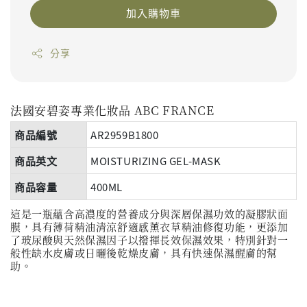
加入購物車
分享
法國安碧姿專業化妝品
ABC FRANCE
商品編號
AR2959B1800
商品英文
MOISTURIZING GEL-MASK
商品容量
400ML
這是一瓶蘊含高濃度的營養成分與深層保濕功效的凝膠狀面
膜，具有薄荷精油清涼舒適感薰衣草精油修復功能，更添加
了玻尿酸與天然保濕因子以撥揮長效保濕效果，特別針對一
般性缺水皮膚或日曬後乾燥皮膚，具有快速保濕醒膚的幫
助。