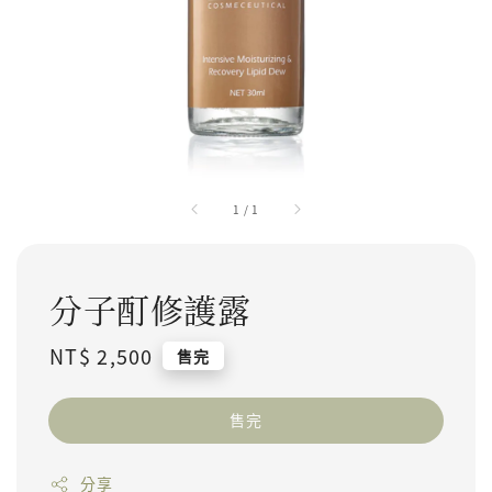
1
/
1
分子酊修護露
Regular price
NT$ 2,500
售完
售完
分享