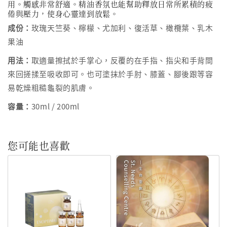
用。觸感非常舒適。精油香氛也能幫助釋放日常所累積的疲
倦與壓力，使身心靈達到放鬆。
成份：
玫瑰天竺葵、檸檬、尤加利、復活草、橄欖葉、乳木
果油
用法：
取適量擦拭於手掌心，反覆的在手指、指尖和手背間
來回搓揉至吸收即可。也可塗抹於手肘、膝蓋、腳後跟等容
易乾燥粗糙龜裂的肌膚。
容量：
30ml / 200ml
您可能也喜歡