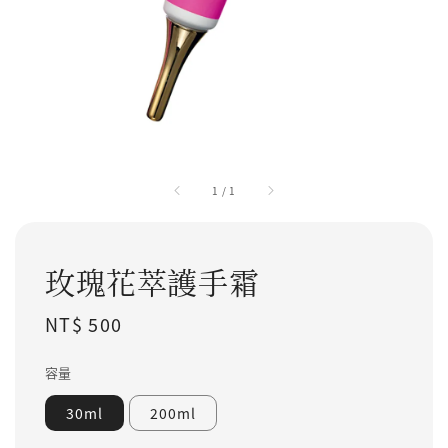
1
/
1
玫瑰花萃護手霜
Regular price
NT$ 500
容量
30ml
200ml