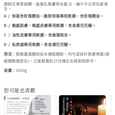
剝除式專業面膜。能強化肌膚保水能力，減少不正常色素產
生。
A
/ 保濕含玫瑰精油，
臉部保濕專用軟膜，含玫瑰精油。
B
/ 敏感肌膚，
敏感皮膚專用軟膜，含金盞花花瓣。
C
/
油性皮膚專用軟膜，含綠藻粉末。
D
/
私密處專用軟膜，含金盞花花瓣。
用法：
取適量面膜粉加水調成糊狀，均勻塗抹於肌膚表面(請
避開眼唇部位)，之後靜置約15分鐘左右再剝除即可。
容量：
1000g
您可能也喜歡