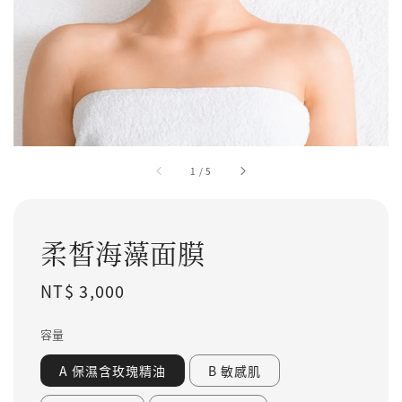
1
/
5
柔皙海藻面膜
Regular price
NT$ 3,000
容量
A 保濕含玫瑰精油
B 敏感肌