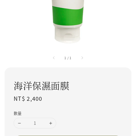
1
/
1
海洋保濕面膜
Regular price
NT$ 2,400
數量