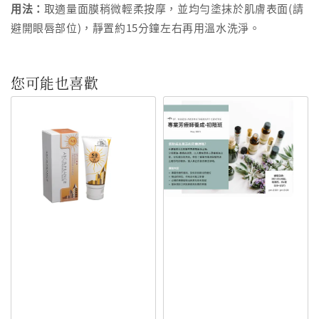
用法：
取適量面膜稍微輕柔按摩，並均勻塗抹於肌膚表面(請
避開眼唇部位)，靜置約15分鐘左右再用溫水洗淨。
您可能也喜歡