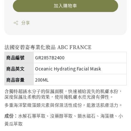
加入購物車
分享
法國安碧姿專業化妝品
ABC FRANCE
商品編號
GR2857B2400
商品英文
Oceanic Hydrating Facial Mask
商品容量
200ML
含獨特超涵水分子的保濕面膜，快速補給流失的肌膚水份，
深度保濕及柔軟的效果，使用後肌膚水亮光滑有彈性。
多重海洋緊緻藻類元素與保濕活性成份，能激活肌膚活力。
成份：
水解石蓴萃取、沒藥醇萃取、鎖水磁石、海藻糖、小
黃瓜萃取