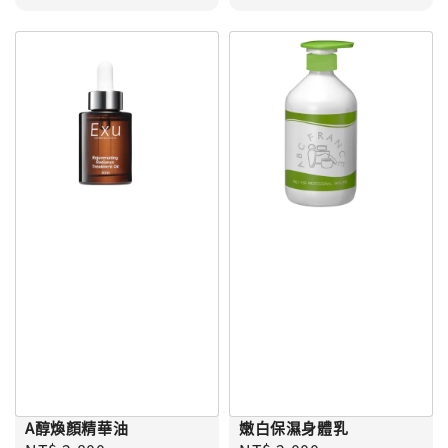
A醇煥顏精華油
嫩白保濕身體乳