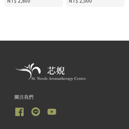
Regular price
Regular price
NT$ 2,800
NT$ 2,000
關注我們