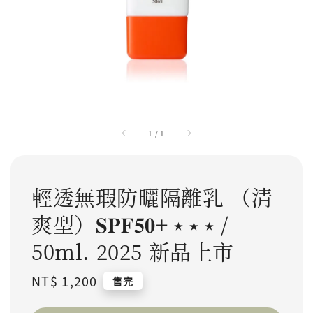
1
/
1
輕透無瑕防曬隔離乳 （清
爽型）𝐒𝐏𝐅𝟓𝟎+ ⭑ ⭑ ⭑ /
50ml. 2025 新品上市
Regular price
NT$ 1,200
售完