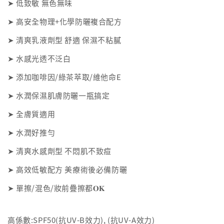
➤ 低致敏 無色無味
➤ 高安全物理+化學防曬複合配方
➤ 清爽乳液劑型 舒適 保濕不粘膩
➤ 水感光透不泛白
➤ 添加咖啡因/綠茶萃取/維他命E
➤ 水潤保濕肌膚防曬一瓶搞定
➤ 全膚質適用
➤ 水潤好推勻
➤ 清爽水感劑型 不悶肌不致痘
➤ 高效低敏配方 美療術後必備防曬
➤ 單擦/混色/妝前疊擦都𝐎𝐊
高係數:SPF50(抗UV-B效力), (抗UV-A效力)