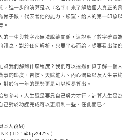
質，進一步的演算是以『名字』來了解這個人真正的骨
為骨子數，代表著他的能力、慾望、給人的第一印象以
標。
人的一生與數字都無法脫離關係，這說明了數字確實為
的訊息，對於任何解析，只要平心而論，想要看出端倪
能幫我們解到什麼程度？我們可以透過計算了解一個人
做事的態度、習慣、天賦能力、內心渴望以及人生最終
，對於每一年的運勢更是可以輕易算出。
給您參考，人生還是要靠自己努力才行，計算人生是為
自己對於功課完成可以更順利一些，僅此而已。
會員本人預約)
E ( ID：＠tqv2472v )