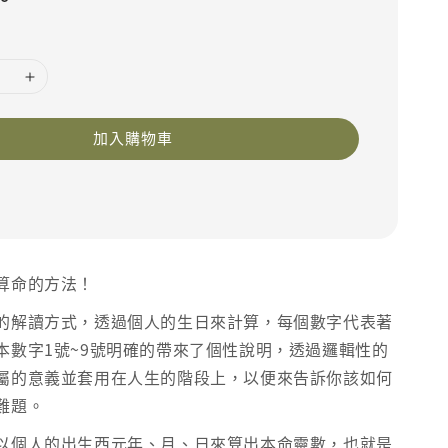
加入購物車
算命的方法！
的解讀方式，透過個人的生日來計算，每個數字代表著
本數字1號~9號明確的帶來了個性說明，透過邏輯性的
屬的意義並套用在人生的階段上，以便來告訴你該如何
難題。
以個人的出生西元年、月、日來算出本命靈數，也就是