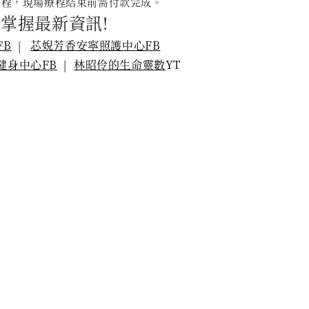
療程，現場療程結束前需付款完成。
掌握最新資訊!
FB
|
芯婗芳香安寧照護中心FB
健身中心FB
|
林昭伶的生命靈數
YT