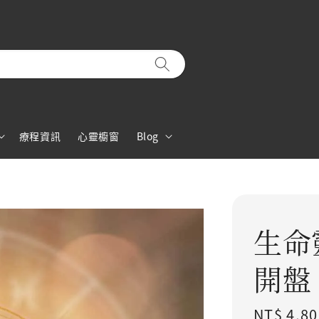
療程資訊
心靈櫥窗
Blog
生命
開盤
Regular 
NT$ 4,80