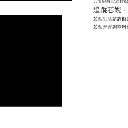
3.預約時段進行
追蹤芯婗，
芯婗生活諮詢館
芯婗芳香調整與