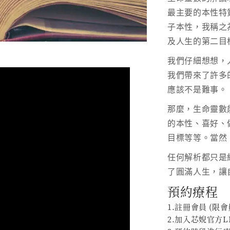
最主要的本性特
子本性，我稱之
及人生的第二目
我們仔細想想，
我們帶來了許多
應該不是難事。
那麼，生命靈數
的本性、喜好、
目標等等。當然
任何解析都只是
了圓滿人生，讓
預約療程
1.註冊會員 (限
2.加入芯婗官方LIN