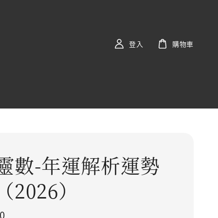
登入
購物車
靈數-年運解析運勢
（2026）
price
0