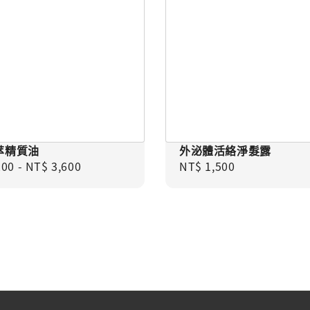
萃精質油
外泌體活絡淨髮露
 price
Regular price
200
-
NT$ 3,600
NT$ 1,500