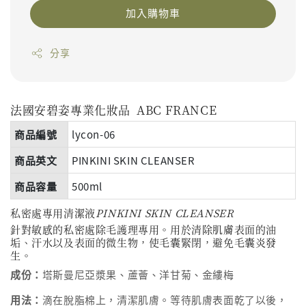
加入購物車
分享
法國安碧姿專業化妝品
ABC FRANCE
商品編號
lycon-06
商品英文
PINKINI SKIN CLEANSER
商品容量
500ml
私密處專用清潔液
PINKINI SKIN CLEANSER
針對敏感的私密處除毛護理專用。用於清除肌膚表面的油
垢、汗水以及表面的微生物，使毛囊緊閉，避免毛囊炎發
生。
成份：
塔斯曼尼亞漿果、蘆薈、洋甘菊、金縷梅
用法：
滴在脫脂棉上，清潔肌膚。等待肌膚表面乾了以後，