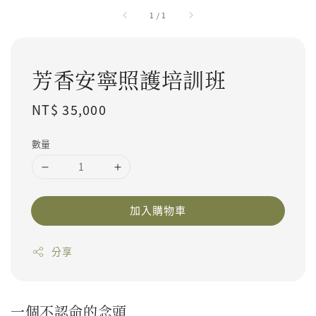
1
/
1
芳香安寧照護培訓班
Regular price
NT$ 35,000
數量
加入購物車
分享
一個不認命的念頭