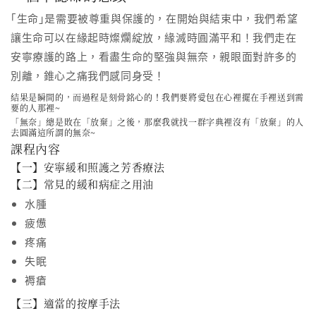
｢生命｣是需要被尊重與保護的，在開始與結束中，我們希望
讓生命可以在緣起時燦爛綻放，緣滅時圓滿平和！我們走在
安寧療護的路上，看盡生命的堅強與無奈，親眼面對許多的
別離，錐心之痛我們感同身受！
結果是瞬間的，而過程是刻骨銘心的！我們要將愛包在心裡擺在手裡送到需
要的人那裡~
「無奈」總是敗在「放棄」之後，那麼我就找一群字典裡沒有「放棄」的人
去圓滿這所謂的無奈~
課程內容
【一】安寧緩和照護之芳香療法
【二】常見的緩和病症之用油
水腫
疲憊
疼痛
失眠
褥瘡
【三】適當的按摩手法