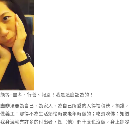
能等−盡孝、行善、報恩！我是這麼認為的！
想盡辦法要為自己、為家人、為自己所愛的人得福積德。捐錢
；做義工：那得不為生活煩惱時或老年時做的；吃齋唸佛：知
在我身邊就有許多的付出者，她（他）們什麼也沒做，身上卻