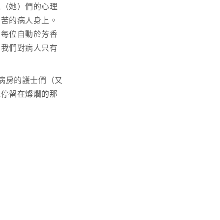
他（她）們的心理
辛苦的病人身上。
，每位自動於芳香
，我們對病人只有
病房的護士們（又
能停留在燦爛的那