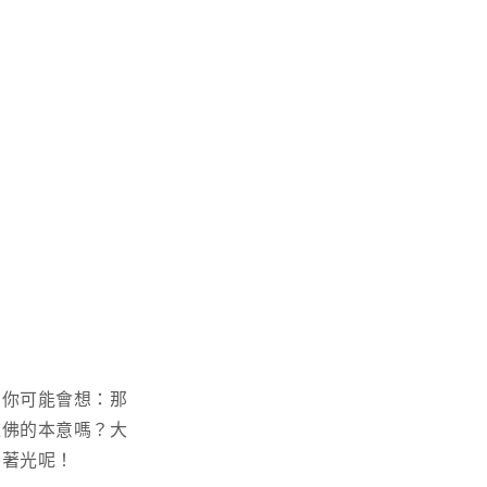
，你可能會想：那
道佛的本意嗎？大
發著光呢！