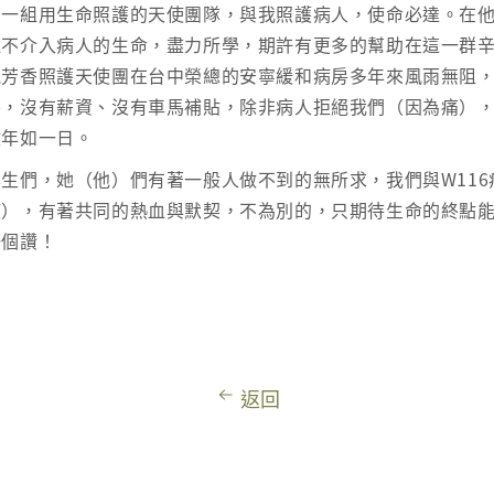
著一組用生命照護的天使團隊，與我照護病人，使命必達。在
但不介入病人的生命，盡力所學，期許有更多的幫助在這一群
婗芳香照護天使團在台中榮總的安寧緩和病房多年來風雨無阻
房，沒有薪資、沒有車馬補貼，除非病人拒絕我們（因為痛）
數年如一日。
生們，她（他）們有著一般人做不到的無所求，我們與W116
使），有著共同的熱血與默契，不為別的，只期待生命的終點
一個讚！
返回